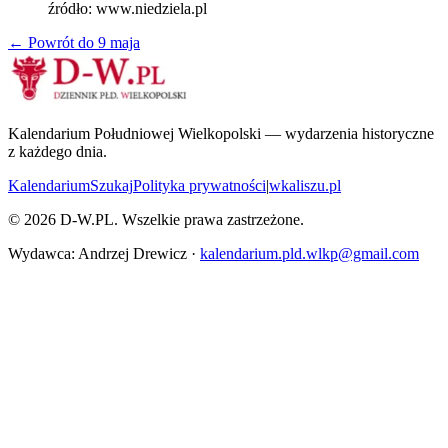
źródło:
www.niedziela.pl
← Powrót do
9 maja
Kalendarium Południowej Wielkopolski — wydarzenia historyczne
z każdego dnia.
Kalendarium
Szukaj
Polityka prywatności
|
wkaliszu.pl
©
2026
D-W.PL. Wszelkie prawa zastrzeżone.
Wydawca: Andrzej Drewicz ·
kalendarium.pld.wlkp@gmail.com