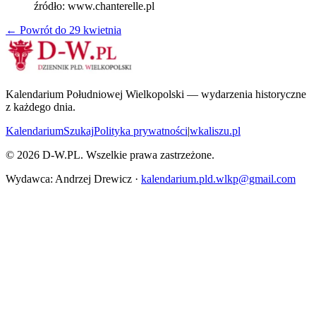
źródło:
www.chanterelle.pl
← Powrót do
29 kwietnia
Kalendarium Południowej Wielkopolski — wydarzenia historyczne
z każdego dnia.
Kalendarium
Szukaj
Polityka prywatności
|
wkaliszu.pl
©
2026
D-W.PL. Wszelkie prawa zastrzeżone.
Wydawca: Andrzej Drewicz ·
kalendarium.pld.wlkp@gmail.com