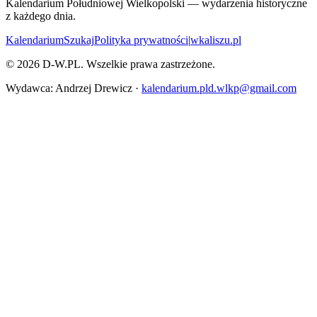
Kalendarium Południowej Wielkopolski — wydarzenia historyczne
z każdego dnia.
Kalendarium
Szukaj
Polityka prywatności
|
wkaliszu.pl
©
2026
D-W.PL. Wszelkie prawa zastrzeżone.
Wydawca: Andrzej Drewicz ·
kalendarium.pld.wlkp@gmail.com