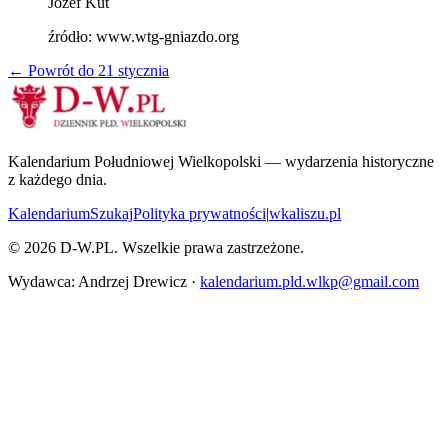
Józef Kut
źródło:
www.wtg-gniazdo.org
← Powrót do
21 stycznia
Kalendarium Południowej Wielkopolski — wydarzenia historyczne
z każdego dnia.
Kalendarium
Szukaj
Polityka prywatności
|
wkaliszu.pl
©
2026
D-W.PL. Wszelkie prawa zastrzeżone.
Wydawca: Andrzej Drewicz ·
kalendarium.pld.wlkp@gmail.com