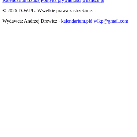
Kalendarium
Szukaj
Polityka prywatności
|
wkaliszu.pl
©
2026
D-W.PL. Wszelkie prawa zastrzeżone.
Wydawca: Andrzej Drewicz ·
kalendarium.pld.wlkp@gmail.com